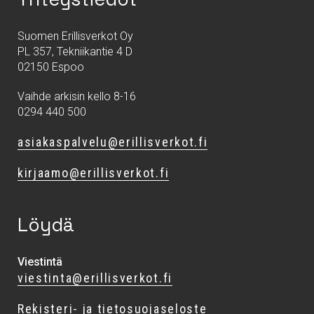
Suomen Erillisverkot Oy
PL 357, Tekniikantie 4 D
02150 Espoo
Vaihde arkisin kello 8-16
0294 440 500
asiakaspalvelu@erillisverkot.fi
kirjaamo@erillisverkot.fi
Löydä
Viestintä
viestinta@erillisverkot.fi
Rekisteri- ja tietosuojaseloste