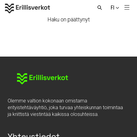
Hyppää
FI
sisältöön
Men
Avaa
haku
Haku on päättynyt
Olemme valtion kokonaan omistama
erityistehtäväyhtiö, joka turvaa yhteiskunnan toimintaa
ja kriittistä viestintää kaikissa olosuhteissa.
Yhteystiedot