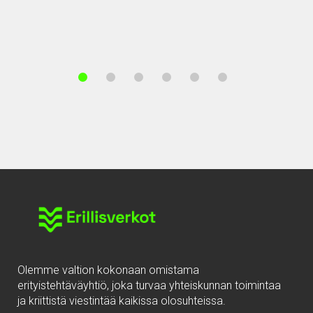
Olemme valtion kokonaan omistama
erityistehtäväyhtiö, joka turvaa yhteiskunnan toimintaa
ja kriittistä viestintää kaikissa olosuhteissa.