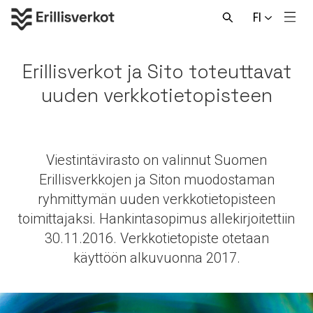
Hyppää
FI
sisältöön
Men
Avaa
haku
Erillisverkot ja Sito toteuttavat
uuden verkkotietopisteen
Viestintävirasto on valinnut Suomen
Erillisverkkojen ja Siton muodostaman
ryhmittymän uuden verkkotietopisteen
toimittajaksi. Hankintasopimus allekirjoitettiin
30.11.2016. Verkkotietopiste otetaan
käyttöön alkuvuonna 2017.