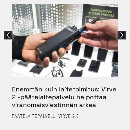
2
Enemmän kuin laitetoimitus: Virve
2 -päätelaitepalvelu helpottaa
viranomaisviestinnän arkea
PÄÄTELAITEPALVELU
VIRVE 2.0
T