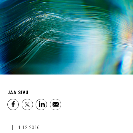
JAA SIVU
facebook
x
linkedin
email
1.12.2016