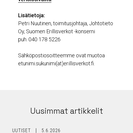
Lisätietoja:
Petri Nuutinen, toimitusjohtaja, Johtotieto
Oy, Suomen Erillisverkot -konserni
puh. 040 178 5226
Sähköpostiosoitteemme ovat muotoa
etunimi.sukunimi(at)erillisverkot.fi.
Uusimmat artikkelit
UUTISET
5.6.2026
U