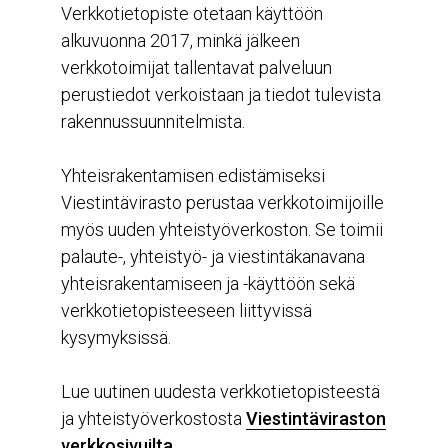
Verkkotietopiste otetaan käyttöön
alkuvuonna 2017, minkä jälkeen
verkkotoimijat tallentavat palveluun
perustiedot verkoistaan ja tiedot tulevista
rakennussuunnitelmista.
Yhteisrakentamisen edistämiseksi
Viestintävirasto perustaa verkkotoimijoille
myös uuden yhteistyöverkoston. Se toimii
palaute-, yhteistyö- ja viestintäkanavana
yhteisrakentamiseen ja -käyttöön sekä
verkkotietopisteeseen liittyvissä
kysymyksissä.
Lue uutinen uudesta verkkotietopisteestä
ja yhteistyöverkostosta
Viestintäviraston
verkkosivuilta
.