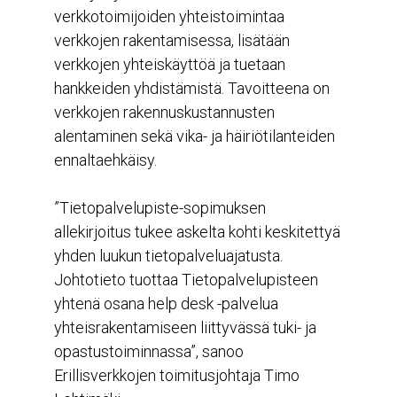
verkkotoimijoiden yhteistoimintaa
verkkojen rakentamisessa, lisätään
verkkojen yhteiskäyttöä ja tuetaan
hankkeiden yhdistämistä. Tavoitteena on
verkkojen rakennuskustannusten
alentaminen sekä vika- ja häiriötilanteiden
ennaltaehkäisy.
”Tietopalvelupiste-sopimuksen
allekirjoitus tukee askelta kohti keskitettyä
yhden luukun tietopalveluajatusta.
Johtotieto tuottaa Tietopalvelupisteen
yhtenä osana help desk -palvelua
yhteisrakentamiseen liittyvässä tuki- ja
opastustoiminnassa”, sanoo
Erillisverkkojen toimitusjohtaja Timo