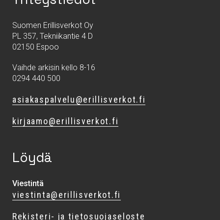
Suomen Erillisverkot Oy
PL 357, Tekniikantie 4 D
02150 Espoo
Vaihde arkisin kello 8-16
0294 440 500
asiakaspalvelu@erillisverkot.fi
kirjaamo@erillisverkot.fi
Löydä
Viestintä
viestinta@erillisverkot.fi
Rekisteri- ja tietosuojaseloste