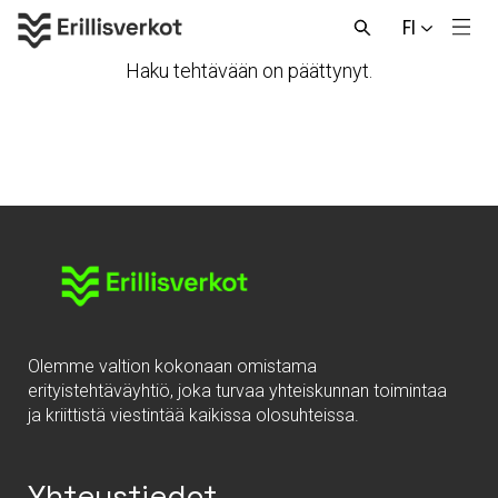
Hyppää
FI
sisältöön
Men
Avaa
haku
Haku tehtävään on päättynyt.
Olemme valtion kokonaan omistama
erityistehtäväyhtiö, joka turvaa yhteiskunnan toimintaa
ja kriittistä viestintää kaikissa olosuhteissa.
Yhteystiedot