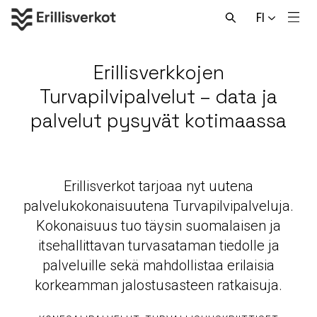
Hyppää
FI
sisältöön
Men
Avaa
haku
Erillisverkkojen
Turvapilvipalvelut – data ja
palvelut pysyvät kotimaassa
Erillisverkot tarjoaa nyt uutena
palvelukokonaisuutena Turvapilvipalveluja.
Kokonaisuus tuo täysin suomalaisen ja
itsehallittavan turvasataman tiedolle ja
palveluille sekä mahdollistaa erilaisia
korkeamman jalostusasteen ratkaisuja.