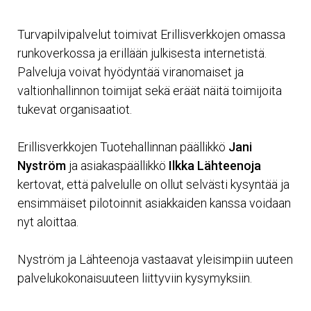
Turvapilvipalvelut toimivat Erillisverkkojen omassa
runkoverkossa ja erillään julkisesta internetistä.
Palveluja voivat hyödyntää viranomaiset ja
valtionhallinnon toimijat sekä eräät näitä toimijoita
tukevat organisaatiot.
Erillisverkkojen Tuotehallinnan päällikkö
Jani
Nyström
ja asiakaspäällikkö
Ilkka Lähteenoja
kertovat, että palvelulle on ollut selvästi kysyntää ja
ensimmäiset pilotoinnit asiakkaiden kanssa voidaan
nyt aloittaa.
Nyström ja Lähteenoja vastaavat yleisimpiin uuteen
palvelukokonaisuuteen liittyviin kysymyksiin.