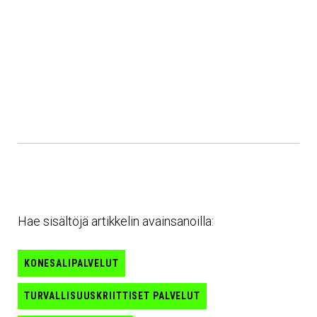
Hae sisältöjä artikkelin avainsanoilla:
KONESALIPALVELUT
TURVALLISUUSKRIITTISET PALVELUT