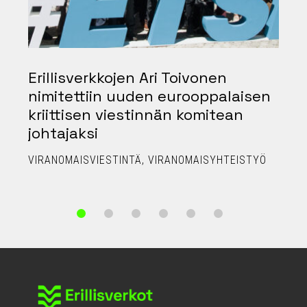
Erillisverkkojen Ari Toivonen
nimitettiin uuden eurooppalaisen
kriittisen viestinnän komitean
johtajaksi
P
VIRANOMAISVIESTINTÄ
VIRANOMAISYHTEISTYÖ