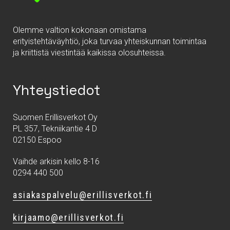
Olemme valtion kokonaan omistama
erityistehtäväyhtiö, joka turvaa yhteiskunnan toimintaa
ja kriittistä viestintää kaikissa olosuhteissa.
Yhteystiedot
Suomen Erillisverkot Oy
PL 357, Tekniikantie 4 D
02150 Espoo
Vaihde arkisin kello 8-16
0294 440 500
asiakaspalvelu@erillisverkot.fi
kirjaamo@erillisverkot.fi