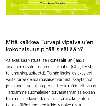
Mitä kaikkea Turvapilvipalvelujen
kokonaisuus pitää sisällään?
Asiakas saa virtuaalisen konesalitilan (IaaS)
sisältäen sovitut resurssiallokaatiot (CPU, RAM,
tallennuskapasiteetti). Tämän lisäksi asiakas voi
valita tarpeidensa mukaiset varmistuskäytännöt,
jotka ovat itsehallintaperiaatteella määriteltävissä.
Tarjoamme suomalaisen turvasataman asiakkaan
toiminnan jatkuvuuden varmistamiseksi, kuten
tietosisällön tuomisen julkipilvipalveluista