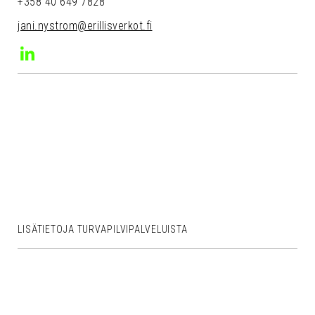
+358 40 649 7828
jani.nystrom@erillisverkot.fi
LinkedIn
Jani
Nyström
LISÄTIETOJA TURVAPILVIPALVELUISTA