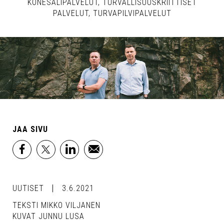
KONESALIPALVELUT
TURVALLISUUSKRIITTISET
PALVELUT
TURVAPILVIPALVELUT
JAA SIVU
facebook
x
linkedin
email
UUTISET
3.6.2021
TEKSTI MIKKO VILJANEN
KUVAT JUNNU LUSA