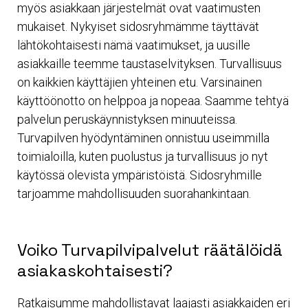
myös asiakkaan järjestelmät ovat vaatimusten
mukaiset. Nykyiset sidosryhmämme täyttävät
lähtökohtaisesti nämä vaatimukset, ja uusille
asiakkaille teemme taustaselvityksen. Turvallisuus
on kaikkien käyttäjien yhteinen etu. Varsinainen
käyttöönotto on helppoa ja nopeaa. Saamme tehtyä
palvelun peruskäynnistyksen minuuteissa.
Turvapilven hyödyntäminen onnistuu useimmilla
toimialoilla, kuten puolustus ja turvallisuus jo nyt
käytössä olevista ympäristöistä. Sidosryhmille
tarjoamme mahdollisuuden suorahankintaan.
Voiko Turvapilvipalvelut räätälöidä
asiakaskohtaisesti?
Ratkaisumme mahdollistavat laajasti asiakkaiden eri