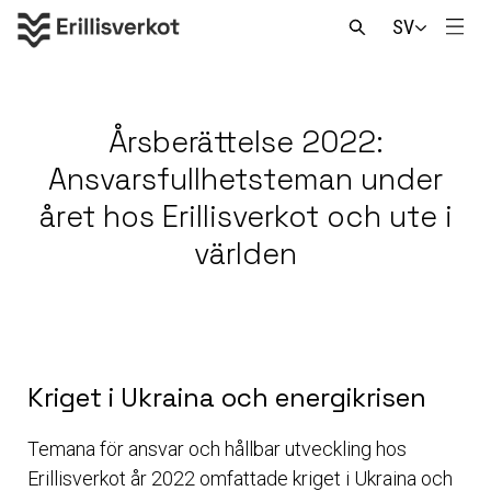
Skip
SV
to
Men
Open
content
search
Årsberättelse 2022:
Ansvarsfullhetsteman under
året hos Erillisverkot och ute i
världen
Kriget i Ukraina och energikrisen
Temana för ansvar och hållbar utveckling hos
Erillisverkot år 2022 omfattade kriget i Ukraina och