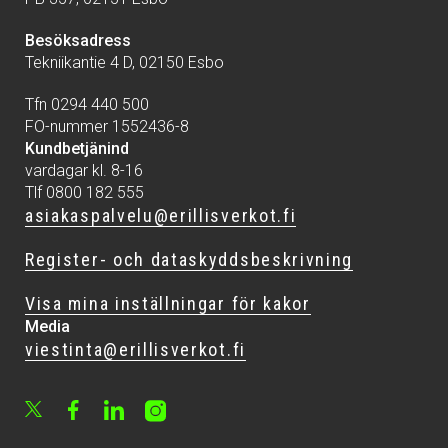
Besöksadress
Tekniikantie 4 D, 02150 Esbo
Tfn 0294 440 500
FO-nummer 1552436-8
Kundbetjänind
vardagar kl. 8-16
Tlf 0800 182 555
asiakaspalvelu@erillisverkot.fi
Register- och dataskyddsbeskrivning
Visa mina inställningar för kakor
Media
viestinta@erillisverkot.fi
Facebook
LinkedIn
Instagram
X