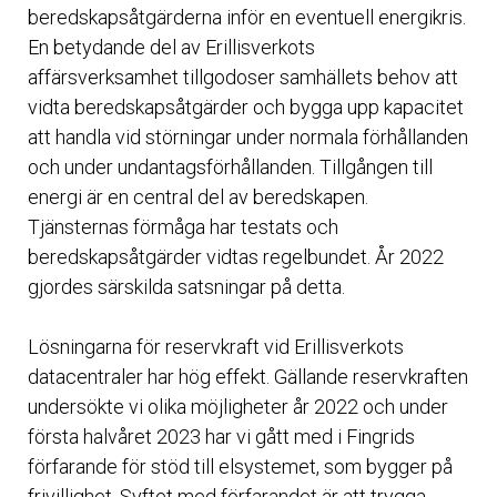
beredskapsåtgärderna inför en eventuell energikris.
En betydande del av Erillisverkots
affärsverksamhet tillgodoser samhällets behov att
vidta beredskapsåtgärder och bygga upp kapacitet
att handla vid störningar under normala förhållanden
och under undantagsförhållanden. Tillgången till
energi är en central del av beredskapen.
Tjänsternas förmåga har testats och
beredskapsåtgärder vidtas regelbundet. År 2022
gjordes särskilda satsningar på detta.
Lösningarna för reservkraft vid Erillisverkots
datacentraler har hög effekt. Gällande reservkraften
undersökte vi olika möjligheter år 2022 och under
första halvåret 2023 har vi gått med i Fingrids
förfarande för stöd till elsystemet, som bygger på
frivillighet. Syftet med förfarandet är att trygga