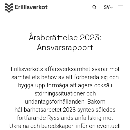
Skip
SV
to
Men
Open
content
search
Årsberättelse 2023:
Ansvarsrapport
Erillisverkots affärsverksamhet svarar mot
samhällets behov av att förbereda sig och
bygga upp förmåga att agera också i
störningssituationer och
undantagsförhållanden. Bakom
hållbarhetsarbetet 2023 syntes således
fortfarande Rysslands anfallskrig mot
Ukraina och beredskapen inför en eventuell