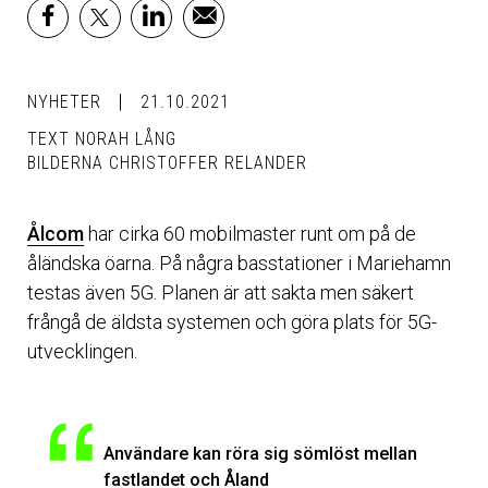
facebook
x
linkedin
email
NYHETER
21.10.2021
TEXT NORAH LÅNG
BILDERNA CHRISTOFFER RELANDER
Ålcom
har cirka 60 mobilmaster runt om på de
åländska öarna. På några basstationer i Mariehamn
testas även 5G. Planen är att sakta men säkert
frångå de äldsta systemen och göra plats för 5G-
utvecklingen.
Användare kan röra sig sömlöst mellan
fastlandet och Åland