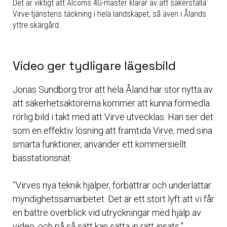
Det är viktigt att Ålcoms 4G-master klarar av att säkerställa
Virve-tjänstens täckning i hela landskapet, så även i Ålands
yttre skärgård.
Video ger tydligare lägesbild
Jonas Sundborg tror att hela Åland har stor nytta av
att säkerhetsaktörerna kommer att kunna förmedla
rörlig bild i takt med att Virve utvecklas. Han ser det
som en effektiv lösning att framtida Virve, med sina
smarta funktioner, använder ett kommersiellt
basstationsnät.
”Virves nya teknik hjälper, förbättrar och underlättar
myndighetssamarbetet. Det är ett stort lyft att vi får
en bättre överblick vid utryckningar med hjälp av
video, och på så sätt kan sätta in rätt insats.”