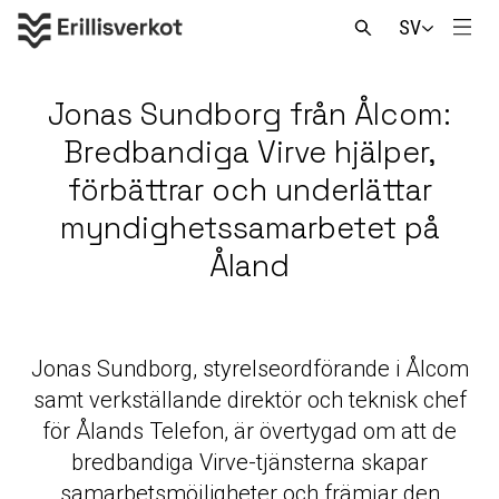
Skip
SV
to
Men
Open
content
search
Jonas Sundborg från Ålcom:
Bredbandiga Virve hjälper,
förbättrar och underlättar
myndighetssamarbetet på
Åland
Jonas Sundborg, styrelseordförande i Ålcom
samt verkställande direktör och teknisk chef
för Ålands Telefon, är övertygad om att de
bredbandiga Virve-tjänsterna skapar
samarbetsmöjligheter och främjar den